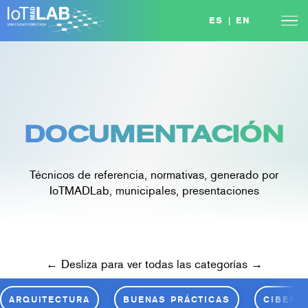
Skip
ES
|
EN
to
content
DOCUMENTACIÓN
Técnicos de referencia, normativas, generado por
IoTMADLab, municipales, presentaciones
← Desliza para ver todas las categorías →
ARQUITECTURA
BUENAS PRÁCTICAS
CIBERS