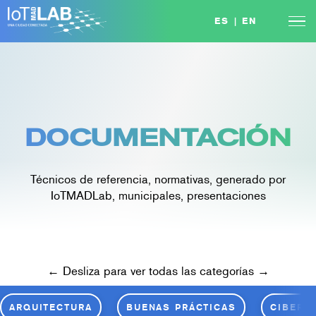
Skip
ES
|
EN
to
content
DOCUMENTACIÓN
Técnicos de referencia, normativas, generado por
IoTMADLab, municipales, presentaciones
← Desliza para ver todas las categorías →
ARQUITECTURA
BUENAS PRÁCTICAS
CIBERS