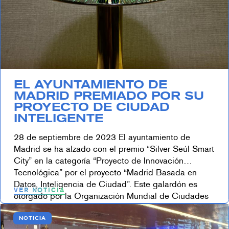
EL AYUNTAMIENTO DE
MADRID PREMIADO POR SU
PROYECTO DE CIUDAD
INTELIGENTE
28 de septiembre de 2023 El ayuntamiento de
Madrid se ha alzado con el premio “Silver Seúl Smart
City” en la categoría “Proyecto de Innovación
Tecnológica” por el proyecto “Madrid Basada en
Datos, Inteligencia de Ciudad”. Este galardón es
VER NOTICIA
otorgado por la Organización Mundial de Ciudades
Sostenibles e Inteligentes. Fernando de Pablo,
director general de […]
NOTICIA