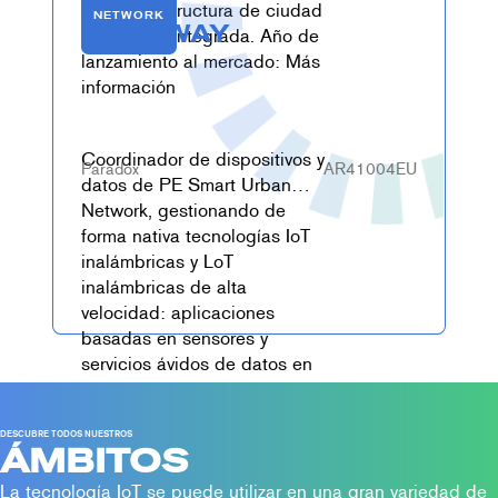
una infraestructura de ciudad
NETWORK
GATEWAY
inteligente integrada. Año de
lanzamiento al mercado: Más
información
Coordinador de dispositivos y
Paradox
AR41004EU
datos de PE Smart Urban
Network, gestionando de
forma nativa tecnologías IoT
inalámbricas y LoT
inalámbricas de alta
velocidad: aplicaciones
basadas en sensores y
servicios ávidos de datos en
una infraestructura de ciudad
inteligente verdaderamente
integrada. Año de
DESCUBRE TODOS NUESTROS
ÁMBITOS
lanzamiento al mercado: Más
información
La tecnología IoT se puede utilizar en una gran variedad de