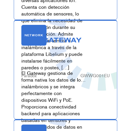
diversas aplicaciones IoT.
Cuenta con detección
automática de sensores, lo
que elimina la necesidad de
programación durante su
implementación. Admite
NETWORK
MINI GATEWAY
configuración remota e
inalámbrica a través de la
plataforma Libelium y puede
instalarse fácilmente en
paredes o postes, […]
El Gateway gestiona de
Paradox
GWWG001EU
forma nativa los datos de IoT
inalámbricos y se integra
perfectamente con
dispositivos WiFi y PoE.
Proporciona conectividad
backend para aplicaciones
basadas en sensores y
servicios ávidos de datos en