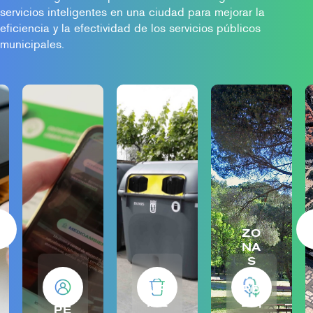
servicios inteligentes en una ciudad para mejorar la
eficiencia y la efectividad de los servicios públicos
municipales.
ZO
NA
S
LI
VE
MP
RD
IEZ
ES,
PE