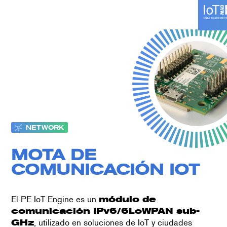
Skip
to
content
NETWORK
MOTA DE
COMUNICACIÓN IOT
El PE IoT Engine es un
módulo de
comunicación IPv6/6LoWPAN sub-
GHz
, utilizado en soluciones de IoT y ciudades