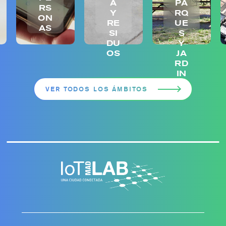
A
PA
RS
Y
RQ
ON
RE
UE
AS
SI
S
DU
Y
OS
JA
RD
IN
ES
VER TODOS LOS ÁMBITOS